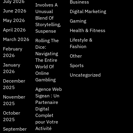
July 2026
Business
Involves A
June 2026
Unusual
Digital Marketing
Blend Of
May 2026
Gaming
Storytelling,
April 2026
Health & Fitness
Suspense
March 2026
Lifestyle &
Rolling The
Fashion
Dice:
February
Navigating
2026
Other
The Entire
January
Sports
World Of
2026
Online
Uncategorized
Gambling
December
2025
Agence Web
Sigean : Un
November
Partenaire
2025
Digital
October
Complet
2025
pour Votre
Activité
September