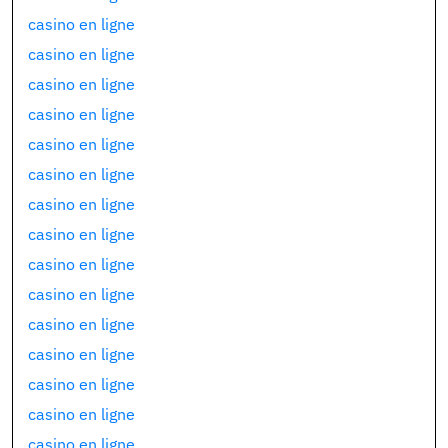
casino en ligne
casino en ligne
casino en ligne
casino en ligne
casino en ligne
casino en ligne
casino en ligne
casino en ligne
casino en ligne
casino en ligne
casino en ligne
casino en ligne
casino en ligne
casino en ligne
casino en ligne