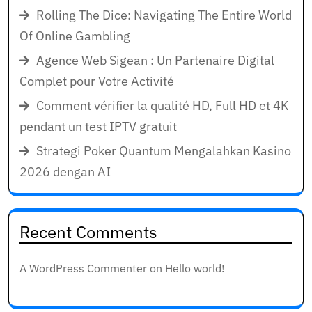
Rolling The Dice: Navigating The Entire World
Of Online Gambling
Agence Web Sigean : Un Partenaire Digital
Complet pour Votre Activité
Comment vérifier la qualité HD, Full HD et 4K
pendant un test IPTV gratuit
Strategi Poker Quantum Mengalahkan Kasino
2026 dengan AI
Recent Comments
A WordPress Commenter
on
Hello world!