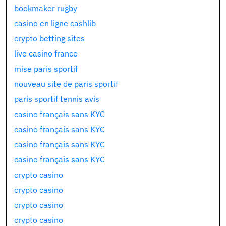
bookmaker rugby
casino en ligne cashlib
crypto betting sites
live casino france
mise paris sportif
nouveau site de paris sportif
paris sportif tennis avis
casino français sans KYC
casino français sans KYC
casino français sans KYC
casino français sans KYC
crypto casino
crypto casino
crypto casino
crypto casino