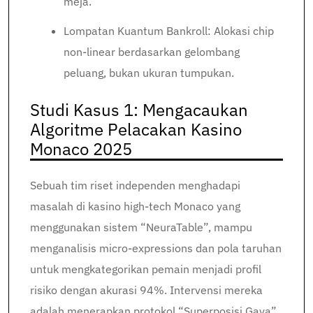
meja.
Lompatan Kuantum Bankroll: Alokasi chip
non-linear berdasarkan gelombang
peluang, bukan ukuran tumpukan.
Studi Kasus 1: Mengacaukan
Algoritme Pelacakan Kasino
Monaco 2025
Sebuah tim riset independen menghadapi
masalah di kasino high-tech Monaco yang
menggunakan sistem “NeuraTable”, mampu
menganalisis micro-expressions dan pola taruhan
untuk mengkategorikan pemain menjadi profil
risiko dengan akurasi 94%. Intervensi mereka
adalah menerapkan protokol “Superposisi Gaya”.