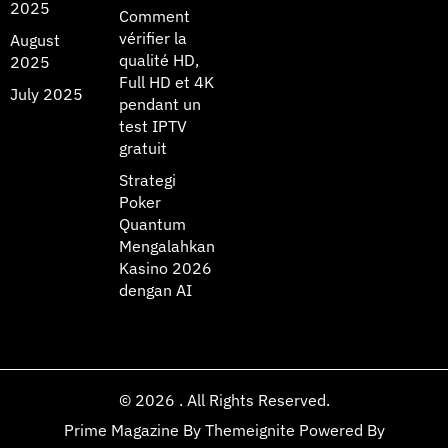
2025
Comment
vérifier la
August
qualité HD,
2025
Full HD et 4K
July 2025
pendant un
test IPTV
gratuit
Strategi
Poker
Quantum
Mengalahkan
Kasino 2026
dengan AI
© 2026
. All Rights Reserved.
Prime Magazine
By
Themeignite
Powered By