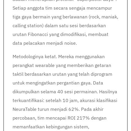
Setiap anggota tim secara sengaja mencampur
tiga gaya bermain yang berlawanan (rock, maniak,
calling station) dalam satu sesi berdasarkan
urutan Fibonacci yang dimodifikasi, membuat
data pelacakan menjadi noise.
Metodologinya ketat. Mereka menggunakan
perangkat wearable yang memberikan getaran
taktil berdasarkan urutan yang telah diprogram
untuk mengingatkan pergantian gaya. Data
dikumpulkan selama 40 sesi permainan. Hasilnya
terkuantifikasi: setelah 10 jam, akurasi klasifikasi
NeuraTable turun menjadi 62%. Pada akhir
percobaan, tim mencapai ROI 217% dengan
memanfaatkan kebingungan sistem,