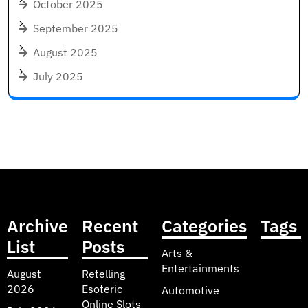
October 2025
September 2025
August 2025
July 2025
Archive
Recent
Categories
Tags
List
Posts
Arts &
Entertainments
August
Retelling
2026
Esoteric
Automotive
Online Slots