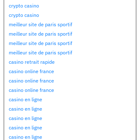
crypto casino
crypto casino
meilleur site de paris sportif
meilleur site de paris sportif
meilleur site de paris sportif
meilleur site de paris sportif
casino retrait rapide
casino online france
casino online france
casino online france
casino en ligne
casino en ligne
casino en ligne
casino en ligne
casino en ligne