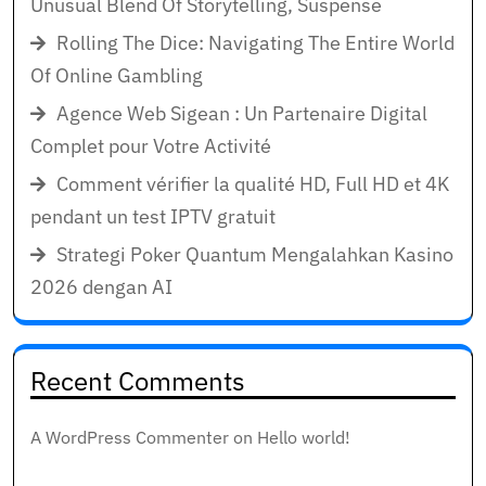
Unusual Blend Of Storytelling, Suspense
Rolling The Dice: Navigating The Entire World
Of Online Gambling
Agence Web Sigean : Un Partenaire Digital
Complet pour Votre Activité
Comment vérifier la qualité HD, Full HD et 4K
pendant un test IPTV gratuit
Strategi Poker Quantum Mengalahkan Kasino
2026 dengan AI
Recent Comments
A WordPress Commenter
on
Hello world!