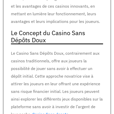
et les avantages de ces casinos innovants, en
mettant en lumière leur fonctionnement, leurs
avantages et leurs implications pour les joueurs.
Le Concept du Casino Sans
Dépôts Doux
Le Casino Sans Dépôts Doux, contrairement aux
casinos traditionnels, offre aux joueurs la
possibilité de jouer sans avoir à effectuer un
dépôt initial. Cette approche novatrice vise à
attirer les joueurs en leur offrant une expérience
sans risque financier initial. Les joueurs peuvent
ainsi explorer les différents jeux disponibles sur la
plateforme sans avoir à investir de l’argent de