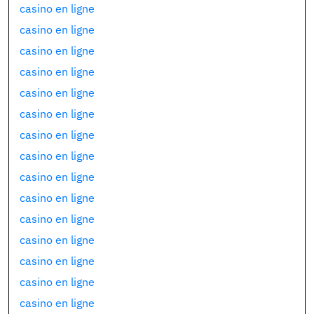
casino en ligne
casino en ligne
casino en ligne
casino en ligne
casino en ligne
casino en ligne
casino en ligne
casino en ligne
casino en ligne
casino en ligne
casino en ligne
casino en ligne
casino en ligne
casino en ligne
casino en ligne