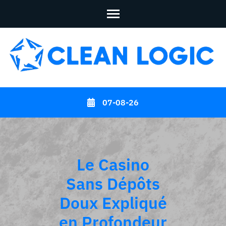
Skip
to
content
(Press
Enter)
07-08-26
Le Casino
Sans Dépôts
Doux Expliqué
en Profondeur