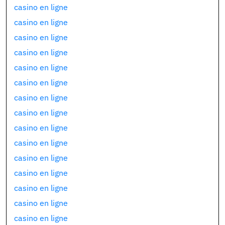
casino en ligne
casino en ligne
casino en ligne
casino en ligne
casino en ligne
casino en ligne
casino en ligne
casino en ligne
casino en ligne
casino en ligne
casino en ligne
casino en ligne
casino en ligne
casino en ligne
casino en ligne