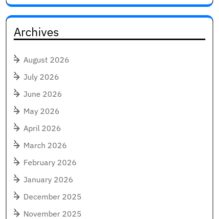
Archives
August 2026
July 2026
June 2026
May 2026
April 2026
March 2026
February 2026
January 2026
December 2025
November 2025