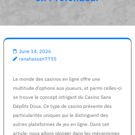
June 14, 2026
ranahassan7755
Le monde des casinos en ligne offre une
multitude d’options aux joueurs, et parmi celles-ci
se trouve le concept intrigant du Casino Sans
Dépôts Doux. Ce type de casino présente des
particularités uniques qui le distinguent des
autres plateformes de jeu en ligne. Dans cet
article, nous allons plonger dans les mécanismes