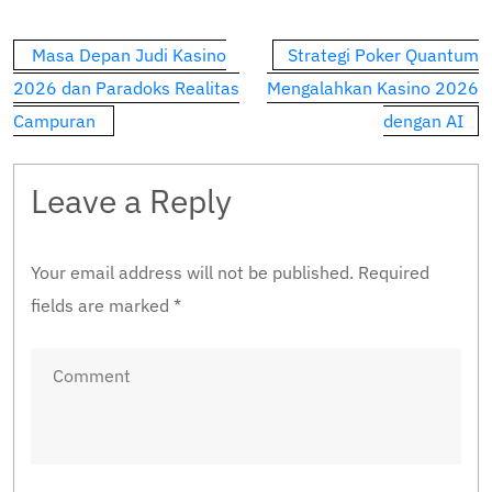
Post
Masa Depan Judi Kasino
Strategi Poker Quantum
navigation
2026 dan Paradoks Realitas
Mengalahkan Kasino 2026
Campuran
dengan AI
Leave a Reply
Your email address will not be published.
Required
fields are marked
*