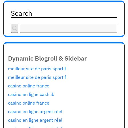
Search
Dynamic Blogroll & Sidebar
meilleur site de paris sportif
meilleur site de paris sportif
casino online france
casino en ligne cashlib
casino online france
casino en ligne argent réel
casino en ligne argent réel