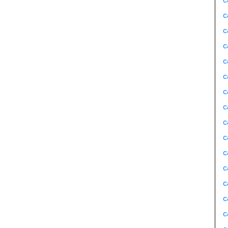
c
c
c
c
c
c
c
c
c
c
c
c
c
c