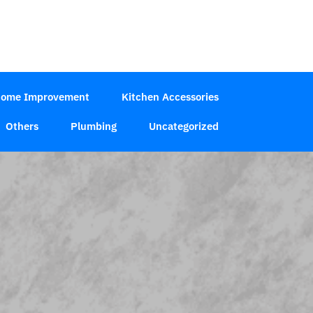
ome Improvement
Kitchen Accessories
Others
Plumbing
Uncategorized