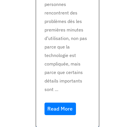
personnes
rencontrent des
problèmes dès les
premières minutes
d’utilisation, non pas
parce que la
technologie est
compliquée, mais
parce que certains
détails importants
sont …
Read More