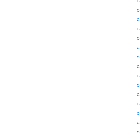
c
c
c
c
c
c
c
c
c
c
c
c
c
c
c