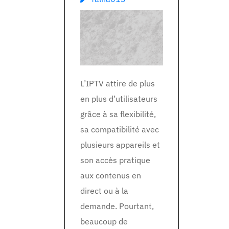
L’IPTV attire de plus
en plus d’utilisateurs
grâce à sa flexibilité,
sa compatibilité avec
plusieurs appareils et
son accès pratique
aux contenus en
direct ou à la
demande. Pourtant,
beaucoup de