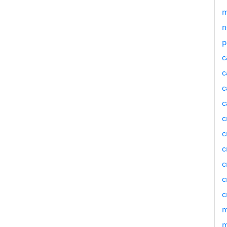
m
n
p
c
c
c
c
c
c
c
c
c
c
m
m